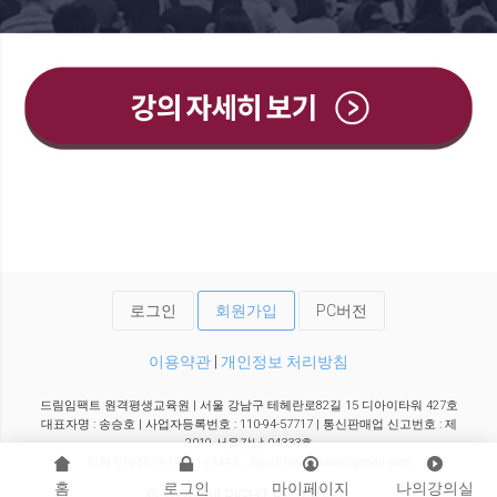
로그인
회원가입
PC버전
이용약관
|
개인정보 처리방침
드림임팩트 원격평생교육원 | 서울 강남구 테헤란로82길 15 디아이타워 427호
대표자명 : 송승호 | 사업자등록번호 : 110-94-57717 | 통신판매업 신고번호 : 제
2019-서울강남-04333호
전화 070-8879-1919 | e-MAIL : teps19revolution@gmail.com
홈
로그인
마이페이지
나의강의실
© 2026. All RIGHT RESERVED.