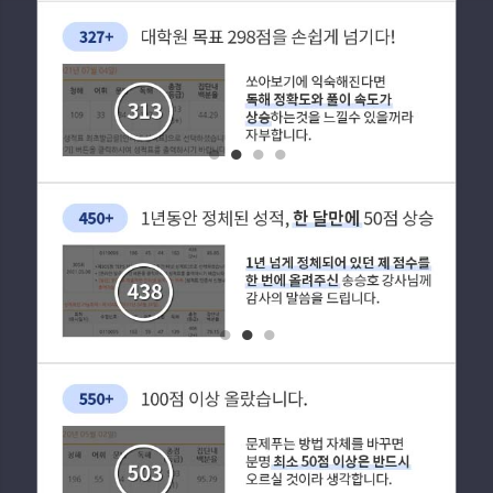
1
2
3
4
1
2
3