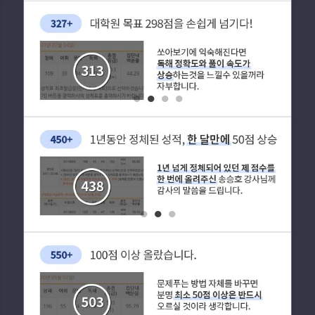
1
2
3
4
1
2
3