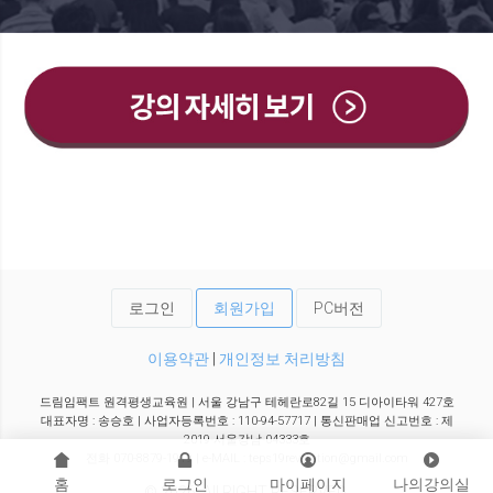
로그인
회원가입
PC버전
이용약관
|
개인정보 처리방침
드림임팩트 원격평생교육원 | 서울 강남구 테헤란로82길 15 디아이타워 427호
대표자명 : 송승호 | 사업자등록번호 : 110-94-57717 | 통신판매업 신고번호 : 제
2019-서울강남-04333호
전화 070-8879-1919 | e-MAIL : teps19revolution@gmail.com
홈
로그인
마이페이지
나의강의실
© 2026. All RIGHT RESERVED.